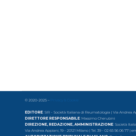
© 2020-2025 –
Privacy & Cookie
EDITORE
: SIR - Società Italiana di Reumatologia | Via Andrea A
DIRETTORE RESPONSABILE
: Massimo Cherubini
DIREZIONE, REDAZIONE, AMMINISTRAZIONE
: Società Ita
Via Andrea Appiani, 19 - 20121 Milano | Tel. 39 - 02 65 56 06 77 | e