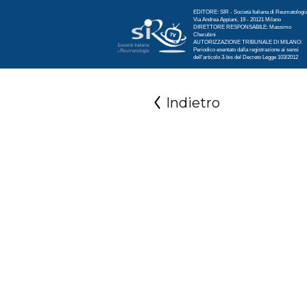
EDITORE: SIR - Società Italiana di Reumatologi
Via Andrea Appiani, 19 - 20121 Milano
DIRETTORE RESPONSABILE: Massimo
Cherubini
AUTORIZZAZIONE TRIBUNALE DI MILANO:
Periodico esentato dalla registrazione ai sensi
dell'articolo 3-bis del Decreto Legge 103/2012
Indietro