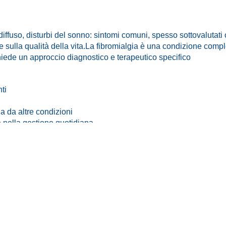
ffuso, disturbi del sonno: sintomi comuni, spesso sottovalutati o 
sulla qualità della vita.La fibromialgia è una condizione compl
hiede un approccio diagnostico e terapeutico specifico
ti
ia da altre condizioni
e nella gestione quotidiana
a su una sindrome ancora oggi poco conosciuta, ma molto diffus