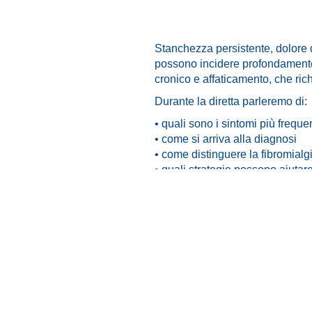
Stanchezza persistente, dolore di
possono incidere profondamente 
cronico e affaticamento, che ric
Durante la diretta parleremo di:
• quali sono i sintomi più frequen
• come si arriva alla diagnosi
• come distinguere la fibromialg
• quali strategie possono aiutar
Un’occasione per fare chiarezz
© 2020-2025 –
Privacy & Cookie