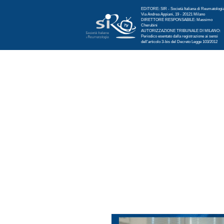
EDITORE: SIR - Società Italiana di Reumatologi
Via Andrea Appiani, 19 - 20121 Milano
DIRETTORE RESPONSABILE: Massimo
Cherubini
AUTORIZZAZIONE TRIBUNALE DI MILANO:
Periodico esentato dalla registrazione ai sensi
dell'articolo 3-bis del Decreto Legge 103/2012